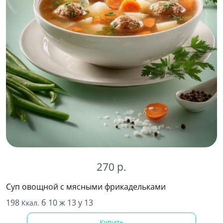
270 р.
Суп овощной с мясными фрикадельками
198
б 10 ж 13 у 13
Ккал.
Купить