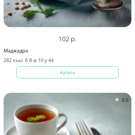
102 р.
Маджадра
282
б 8 ж 10 у 44
Ккал.
Купить
0.0