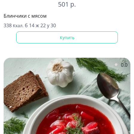
501 р.
Блинчики с мясом
338
б 14 ж 22 у 30
Ккал.
Купить
0.0