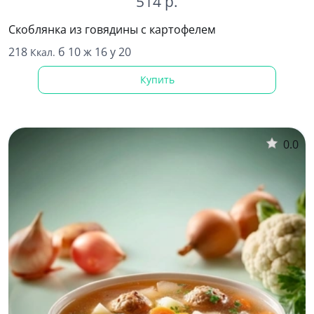
514 р.
Скоблянка из говядины с картофелем
218
б 10 ж 16 у 20
Ккал.
Купить
0.0