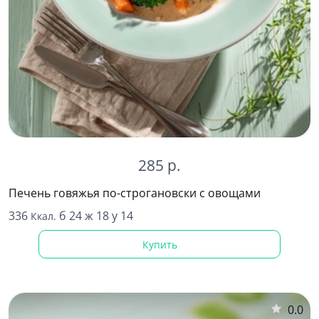
285 р.
Печень говяжья по-строгановски с овощами
336
б 24 ж 18 у 14
Ккал.
Купить
0.0