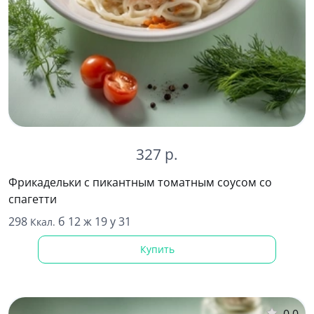
327 р.
Фрикадельки с пикантным томатным соусом со
спагетти
298
б 12 ж 19 у 31
Ккал.
Купить
0.0