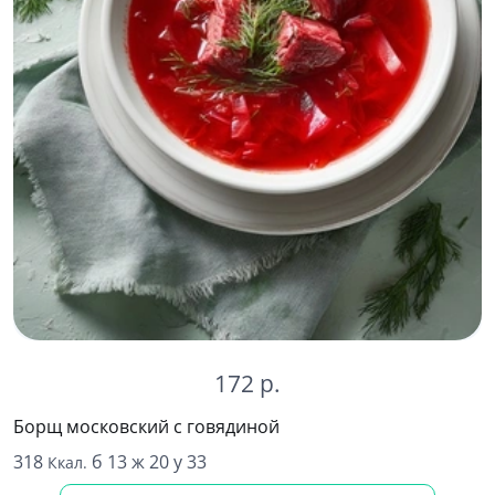
172 р.
Борщ московский с говядиной
318
б 13 ж 20 у 33
Ккал.