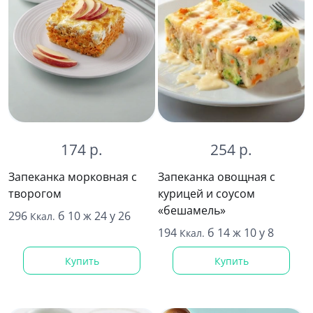
174 р.
254 р.
Запеканка морковная с
Запеканка овощная с
творогом
курицей и соусом
«бешамель»
296
б 10 ж 24 у 26
Ккал.
194
б 14 ж 10 у 8
Ккал.
Купить
Купить