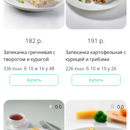
191 р.
182 р.
Запеканка картофельная с
Запеканка гречневая с
курицей и грибами
творогом и курагой
226
б 10 ж 10 у 26
336
б 10 ж 16 у 48
Ккал.
Ккал.
Купить
Купить
0.0
0.0