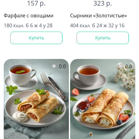
157 р.
323 р.
Фарфале с овощами
Сырники «Золотистые»
180
б 6 ж 4 у 28
404
б 24 ж 32 у 16
Ккал.
Ккал.
Купить
Купить
0.0
0.0