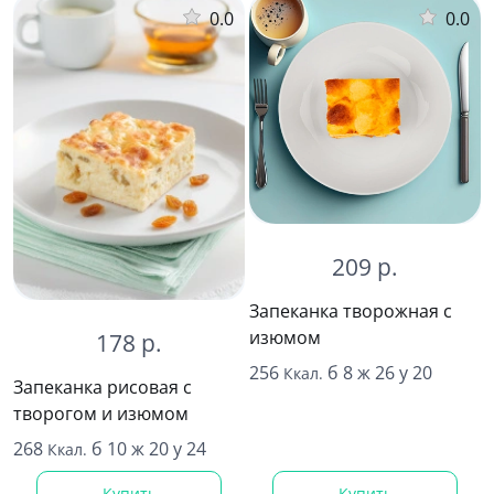
0.0
0.0
209 р.
Запеканка творожная с
изюмом
178 р.
256
б 8 ж 26 у 20
Ккал.
Запеканка рисовая с
творогом и изюмом
268
б 10 ж 20 у 24
Ккал.
Купить
Купить