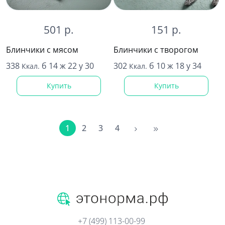
501 р.
151 р.
Блинчики с мясом
Блинчики с творогом
338
б 14 ж 22 у 30
302
б 10 ж 18 у 34
Ккал.
Ккал.
Купить
Купить
1
2
3
4
+7 (499) 113-00-99