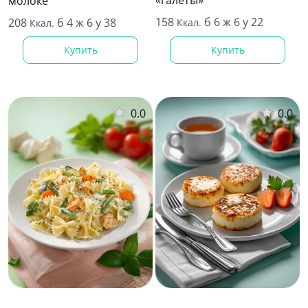
«галеты»
молоке
158
б 6 ж 6 у 22
208
б 4 ж 6 у 38
Ккал.
Ккал.
Купить
Купить
0.0
0.0