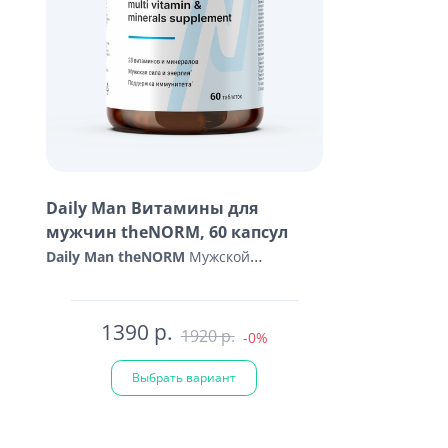
Daily Man Витамины для
мужчин theNORM, 60 капсул
Daily Man theNORM
Мужской
витаминно-минеральный комплекс. 28
витаминов и минералов для мужского
1390 р.
здоровья: Регулируют интенсивность
1920 р.
-0%
энергетического...
Выбрать вариант