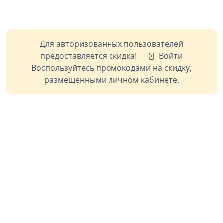
Для авторизованных пользователей
предоставляется скидка!
Войти
Воспользуйтесь промокодами на скидку,
размещенными личном кабинете.
+7 (499) 113-00-99
info@thenorm.ru
Режим работы: пн-вс с 10:00 до 20:00
Калькулятор интервального голодания