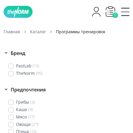
0
Главная
Каталог
Программы тренировок
Бренд
PastLab
{12}
TheNorm
{95}
Предпочтения
Грибы
{3}
Каша
{9}
Мясо
{17}
Овощи
{27}
Птица
{15}