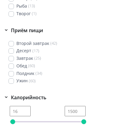
Рыба
{13}
Творог
{1}
Приём пищи
Второй завтрак
{42}
Десерт
{17}
Завтрак
{25}
Обед
{60}
Полдник
{34}
Ужин
{60}
Калорийность