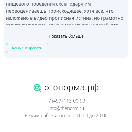
пищевого поведения), благодаря им
переоцениваешь происходящее, хотя все, что
изложено в видео прописная истина, но грамотно
структурировано, сама диета из двух частей, это
Питание и Упражнение.
Показать больше
Достоинства: результаты стали видны через 2
недели, живот постепенно подтянулся. Можно
Комментировать
постоянно так питаться и заниматься не
прерываясь.
Недостатки: Как и в любой другой диете, первое
время сложно уменьшить порции, нужно готовить
Результат за месяц минус 7 кг
+7 (499) 113-00-99
info@thenorm.ru
Режим работы: пн-вс с 10:00 до 20:00