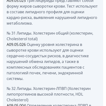
A09.05.025
Триглицериды представляют собой
форму жиров сыворотки крови. Тест используют
в составе липидного профиля для оценки
кардио-риска, выявления нарушений липидного
метаболизма.
№ 31 Липиды. Холестерин общий (холестерин,
Cholesterol total)
A09.05.026
Оценку уровня холестерина в
сыворотке крови используют для оценки
сердечно-сосудистых рисков, в диагностике
нарушений обмена липидов, а также в
комплексных обследованиях пациентов с
патологией почек, печени, эндокринной
системы.
№ 32 Липиды. Холестерин-ЛПВП (Холестерин
липопротеинов высокой плотности, HDL
Cholesterol)
A09.05.004
Определение холестерина ЛПВП в