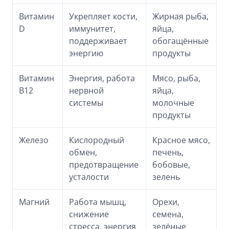
Витамин
Укрепляет кости,
Жирная рыба,
D
иммунитет,
яйца,
поддерживает
обогащённые
энергию
продукты
Витамин
Энергия, работа
Мясо, рыба,
B12
нервной
яйца,
системы
молочные
продукты
Железо
Кислородный
Красное мясо,
обмен,
печень,
предотвращение
бобовые,
усталости
зелень
Магний
Работа мышц,
Орехи,
снижение
семена,
стресса, энергия
зелёные