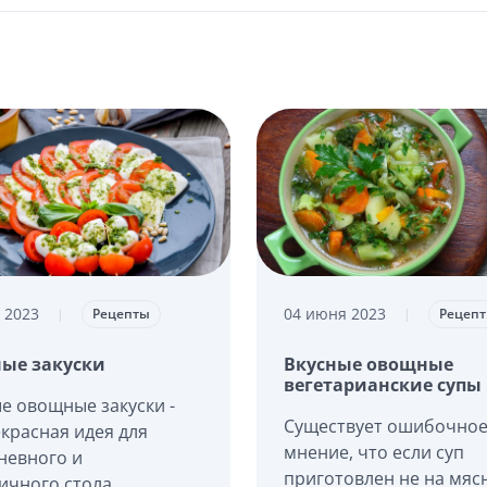
 2023
04 июня 2023
|
Рецепты
|
Рецеп
ые закуски
Вкусные овощные
вегетарианские супы
е овощные закуски -
Существует ошибочно
екрасная идея для
мнение, что если суп
невного и
приготовлен не на мяс
ичного стола.