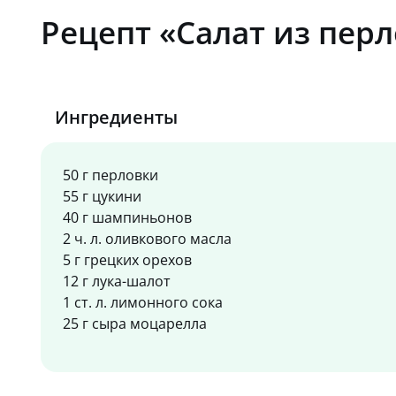
Рецепт «Салат из пер
Ингредиенты
50 г перловки
55 г цукини
40 г шампиньонов
2 ч. л. оливкового масла
5 г грецких орехов
12 г лука-шалот
1 ст. л. лимонного сока
25 г сыра моцарелла