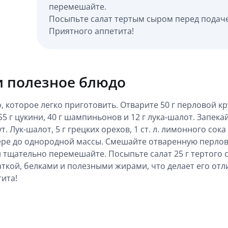
перемешайте.
Посыпьте салат тертым сыром перед подач
Приятного аппетита!
и полезное блюдо
, которое легко приготовить. Отварите 50 г перловой к
55 г цукини, 40 г шампиньонов и 12 г лука-шалот. Запекай
 Лук-шалот, 5 г грецких орехов, 1 ст. л. лимонного сока
ере до однородной массы. Смешайте отваренную перлов
тщательно перемешайте. Посыпьте салат 25 г тертого 
чаткой, белками и полезными жирами, что делает его от
ита!