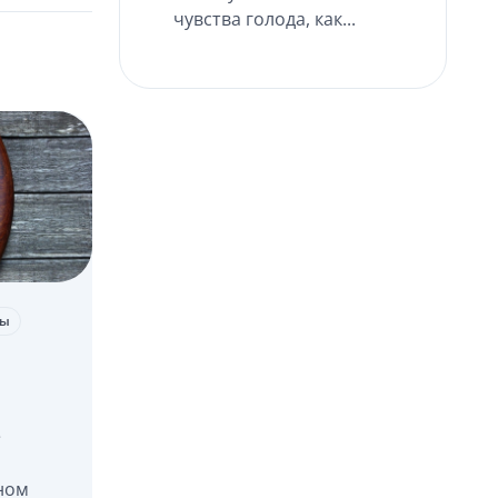
чувства голода, как...
ты
е
ном