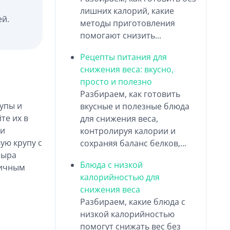
лишних калорий, какие
ей.
методы приготовления
помогают снизить...
Рецепты питания для
снижения веса: вкусно,
просто и полезно
Разбираем, как готовить
рупы и
вкусные и полезные блюда
те их в
для снижения веса,
 и
контролируя калории и
ую крупу с
сохраняя баланс белков,...
сыра
Блюда с низкой
личным
калорийностью для
снижения веса
Разбираем, какие блюда с
низкой калорийностью
помогут снижать вес без