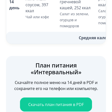
14
гречневой
соусом, 397
ккал
день
кашей, 252 ккал
ккал
Салат и
Салат из зелени,
Чай или кофе
огурцов
огурцов и
помидо
помидоров
Средняя калор
План питания
«Интервальный»
Скачайте полное меню на 14 дней в PDF и
сохраните его на телефон или компьютер.
Скачать план питания в PDF