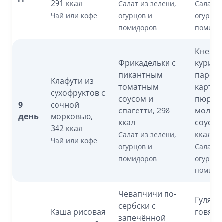
291 ккал
Салат из зелени,
Салат и
Чай или кофе
огурцов и
огурцов
помидоров
помидо
Кнели
Фрикадельки с
курин
пикантным
паровы
Клафути из
томатным
карто
сухофруктов с
соусом и
пюре 
9
сочной
спагетти, 298
молоч
день
морковью,
ккал
соусом
342 ккал
ккал
Салат из зелени,
Чай или кофе
огурцов и
Салат и
помидоров
огурцов
помидо
Чевапчичи по-
Гуляш 
сербски с
Каша рисовая
говяди
запечённой