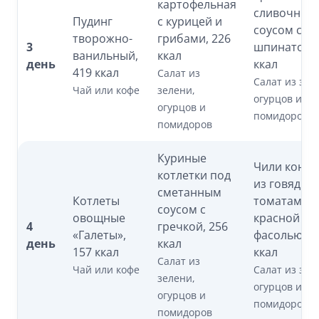
картофельная
сливочным
Пудинг
с курицей и
соусом со
творожно-
грибами, 226
3
шпинатом, 
ванильный,
ккал
день
ккал
419 ккал
Салат из
Салат из зел
Чай или кофе
зелени,
огурцов и
огурцов и
помидоров
помидоров
Куриные
Чили кон к
котлетки под
из говядин
сметанным
Котлеты
томатами и
соусом с
овощные
красной
4
гречкой, 256
«Галеты»,
фасолью, 5
день
ккал
157 ккал
ккал
Салат из
Чай или кофе
Салат из зел
зелени,
огурцов и
огурцов и
помидоров
помидоров