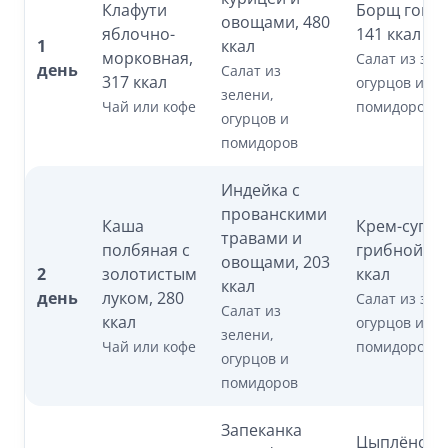
Клафути
Борщ говяж
овощами, 480
яблочно-
141 ккал
1
ккал
морковная,
Салат из зел
день
Салат из
317 ккал
огурцов и
зелени,
Чай или кофе
помидоров
огурцов и
помидоров
Индейка с
прованскими
Каша
Крем-суп
травами и
полбяная с
грибной, 4
овощами, 203
2
золотистым
ккал
ккал
день
луком, 280
Салат из зел
Салат из
ккал
огурцов и
зелени,
Чай или кофе
помидоров
огурцов и
помидоров
Запеканка
Цыплёнок 