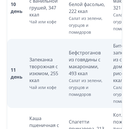
с ванильной
макар
10
белой фасолью,
грушей, 347
321 кк
день
222 ккал
ккал
Салат и
Салат из зелени,
Чай или кофе
огурцов
огурцов и
помидо
помидоров
Биточ
Бефстроганов
запеч
Запеканка
из говядины с
из сай
творожная с
макаронами,
домаш
11
изюмом, 255
493 ккал
рисом,
день
ккал
ккал
Салат из зелени,
Чай или кофе
огурцов и
Салат и
помидоров
огурцов
помидо
Котлет
Каша
Спагетти
пожарс
пшеничная с
примавера, 213
тушён