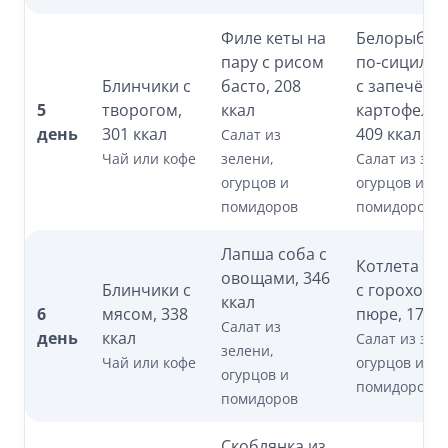
Филе кеты на
Белорыбиц
пару с рисом
по-сицилий
Блинчики с
басто, 208
с запечён
5
творогом,
ккал
картофелем
день
301 ккал
409 ккал
Салат из
Чай или кофе
зелени,
Салат из зел
огурцов и
огурцов и
помидоров
помидоров
Лапша соба с
Котлета ры
овощами, 346
Блинчики с
с гороховы
ккал
6
мясом, 338
пюре, 179 к
Салат из
день
ккал
Салат из зел
зелени,
Чай или кофе
огурцов и
огурцов и
помидоров
помидоров
Скоблянка из