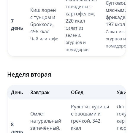
Суп овощно
говядины с
Киш лорен
мясными
картофелем,
с тунцом и
фрикадельк
7
220 ккал
брокколи,
197 ккал
день
Салат из
496 ккал
Салат из зел
зелени,
Чай или кофе
огурцов и
огурцов и
помидоров
помидоров
Неделя вторая
День
Завтрак
Обед
Ужин
Рулет из курицы
Ленив
Омлет
с овощами и
голубц
натуральный
гречкой, 342
карто
8
запечённый,
ккал
пюре, 
день