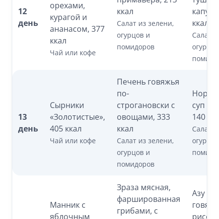
орехами,
12
ккал
капуст
курагой и
день
ккал
Салат из зелени,
ананасом, 377
огурцов и
Салат и
ккал
помидоров
огурцов
Чай или кофе
помидо
Печень говяжья
по-
Норве
Сырники
строгановски с
суп с 
13
«Золотистые»,
овощами, 333
140 кк
день
405 ккал
ккал
Салат и
Чай или кофе
Салат из зелени,
огурцов
огурцов и
помидо
помидоров
Зраза мясная,
Азу из
фаршированная
Манник с
говяди
грибами, с
яблочным
рисом,