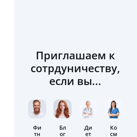
Приглашаем к
сотрдуничеству,
если вы...
Фи
Бл
Ди
Ко
тн
ог
ет
см