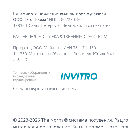
Витамины и Биололгически активные добавки
ООО "Это Норма"
ИНН 7807270720
198330, Санкт-Петербург, Ленинский проспект 95/2
БАД. НЕ ЯВЛЯЕТСЯ ЛЕКАРСТВЕННЫМ СРЕДСТВОМ
Продавец ООО "Сейлент" ИНН 7811741130
141730, Московская Область, г. Лобня, ул. Юбилейная,
д. 8, к. 7
Онлайн курсы снижения веса
© 2023-2026 The Norm ® система похудения. Раци
интервальное голодание. Быть в форме — это но