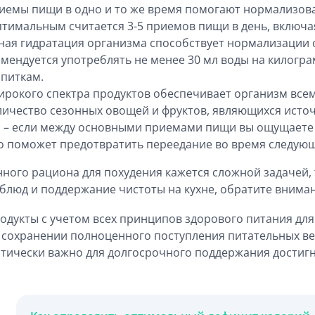
иемы пищи в одно и то же время помогают нормализова
птимальным считается 3-5 приемов пищи в день, включа
тная гидратация организма способствует нормализации
мендуется употреблять не менее 30 мл воды на килогра
апиткам.
ирокого спектра продуктов обеспечивает организм вс
ичество сезонных овощей и фруктов, являющихся источ
 – если между основными приемами пищи вы ощущаете с
 Это поможет предотвратить переедание во время следу
нного рациона для похудения кажется сложной задачей
 блюд и поддержание чистоты на кухне, обратите вниман
дукты с учетом всех принципов здорового питания для 
сохранении полноценного поступления питательных вещ
ически важно для долгосрочного поддержания достигн