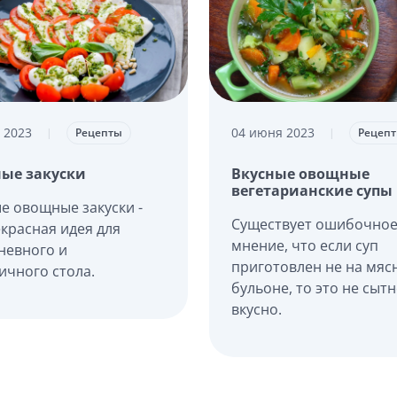
 2023
04 июня 2023
|
Рецепты
|
Рецеп
ые закуски
Вкусные овощные
вегетарианские супы
е овощные закуски -
Существует ошибочно
екрасная идея для
мнение, что если суп
невного и
приготовлен не на мяс
ичного стола.
бульоне, то это не сытн
вкусно.