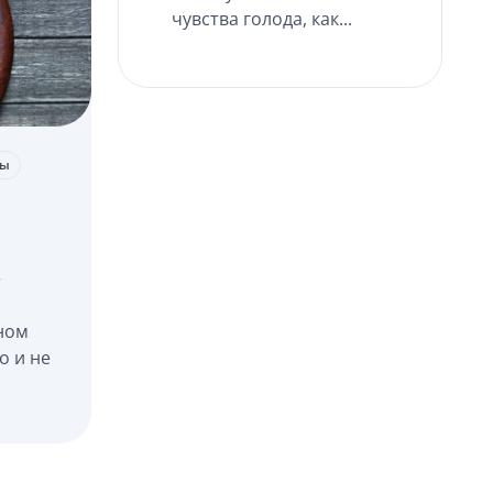
чувства голода, как...
ты
е
ном
о и не