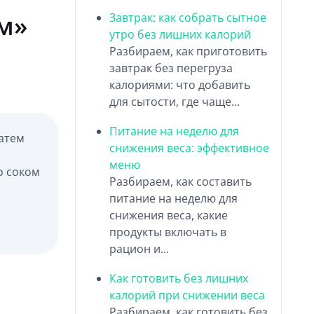
м»
Завтрак: как собрать сытное
утро без лишних калорий
Разбираем, как приготовить
завтрак без перегруза
калориями: что добавить
для сытости, где чаще...
Питание на неделю для
затем
снижения веса: эффективное
меню
о соком
Разбираем, как составить
питание на неделю для
снижения веса, какие
продукты включать в
рацион и...
Как готовить без лишних
калорий при снижении веса
Разбираем, как готовить без