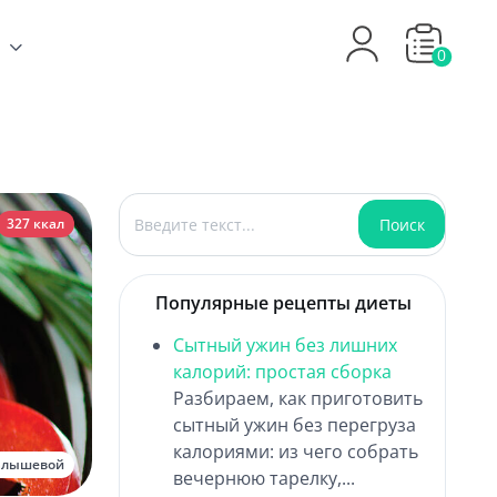
0
Поиск
Поиск
327 ккал
Популярные рецепты диеты
Сытный ужин без лишних
калорий: простая сборка
Разбираем, как приготовить
сытный ужин без перегруза
калориями: из чего собрать
алышевой
вечернюю тарелку,...