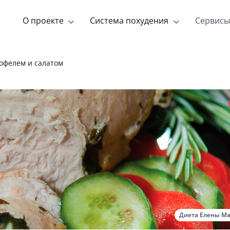
О проекте
Система похудения
Сервисы
тофелем и салатом
Диета Елены М