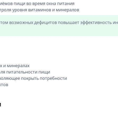
риёмов пищи во время окна питания
троля уровня витаминов и минералов
ётом возможных дефицитов повышает эффективность ин
х и минералах
оля питательности пищи
зволяющее покрыть потребности
ктов
м