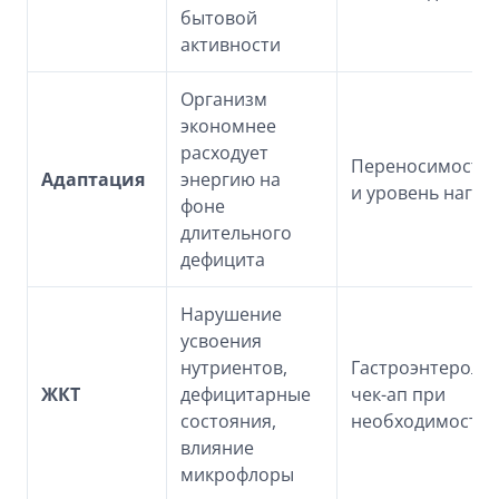
бытовой
активности
Организм
экономнее
расходует
Переносимость
Адаптация
энергию на
и уровень нагру
фоне
длительного
дефицита
Нарушение
усвоения
нутриентов,
Гастроэнтероло
ЖКТ
дефицитарные
чек-ап при
состояния,
необходимости
влияние
микрофлоры