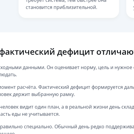
требует система, тем быстрее она
становится приблизительной.
 фактический дефицит отличаю
сходными данными. Он оценивает норму, цель и нужное 
людать.
момент расчёта. Фактический дефицит формируется дал
еловек держит выбранную рамку.
человек видит один план, а в реальной жизни день скла
асть еды не учитывается.
еправильно специально. Обычный день редко поддерживае
ручную.