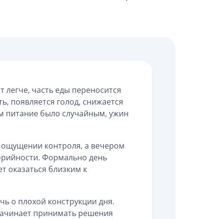
т легче, часть еды переносится
ть, появляется голод, снижается
м питание было случайным, ужин
в ощущении контроля, а вечером
орийности. Формально день
т оказаться близким к
ечь о плохой конструкции дня.
 начинает принимать решения